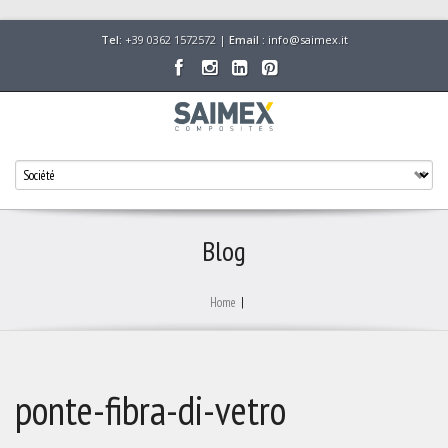
Tel:
+39 0362 1572572 |
Email :
info@saimex.it
Blog
Home
|
ponte-fibra-di-vetro