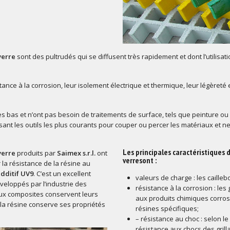
verre
sont des pultrudés qui se diffusent très rapidement et dont l’utilisati
stance à la corrosion, leur isolement électrique et thermique, leur légèreté e
ès bas et n’ont pas besoin de traitements de surface, tels que peinture ou g
isant les outils les plus courants pour couper ou percer les matériaux et 
Les principales caractéristiques d
verre
produits par
Saimex s.r.l.
ont
verresont :
la résistance de la résine au
additif UV9
. C’est un excellent
valeurs de charge : les caille
veloppés par l’industrie des
résistance à la corrosion : les
aux composites conservent leurs
aux produits chimiques corros
 la résine conserve ses propriétés
résines spécifiques;
– résistance au choc : selon l
résistance aux chocs des grill