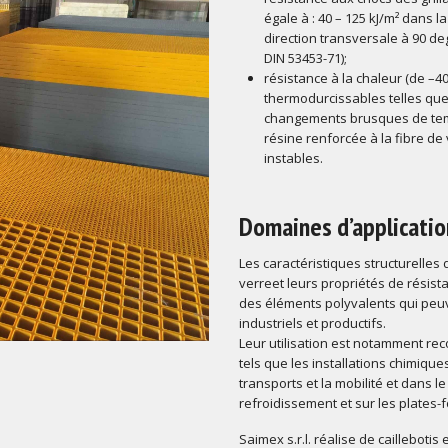
égale à : 40 – 125 kJ/m² dans la
direction transversale à 90 de
DIN 53453-71);
résistance à la chaleur (de –4
thermodurcissables telles que
changements brusques de tempé
résine renforcée à la fibre de 
instables.
Domaines d’applicatio
Les caractéristiques structurelles 
verreet leurs propriétés de résista
des éléments polyvalents qui peuv
industriels et productifs.
Leur utilisation est notamment r
tels que les installations chimiqu
transports et la mobilité et dans 
refroidissement et sur les plates-
Saimex s.r.l. réalise de caillebotis