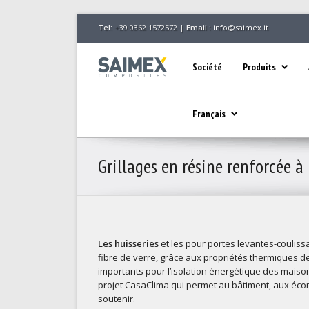
Tel:
+39 0362 1572572 |
Email :
info@saimex.it
Société
Produits
Français
Grillages en résine renforcée à 
Les huisseries
et les pour portes levantes-couliss
fibre de verre, grâce aux propriétés thermiques d
importants pour l’isolation énergétique des maison
projet CasaClima qui permet au bâtiment, aux écon
soutenir.