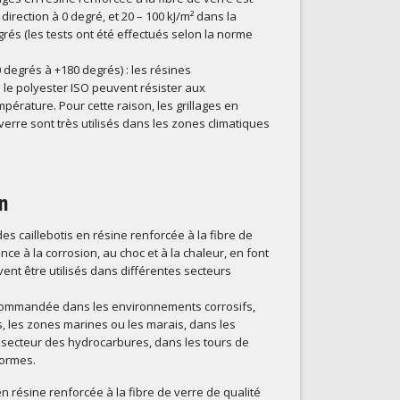
 direction à 0 degré, et 20 – 100 kJ/m² dans la
grés (les tests ont été effectués selon la norme
0 degrés à +180 degrés) : les résines
 le polyester ISO peuvent résister aux
rature. Pour cette raison, les grillages en
verre sont très utilisés dans les zones climatiques
n
des caillebotis en résine renforcée à la fibre de
nce à la corrosion, au choc et à la chaleur, en font
ent être utilisés dans différentes secteurs
ecommandée dans les environnements corrosifs,
es, les zones marines ou les marais, dans les
le secteur des hydrocarbures, dans les tours de
formes.
 en résine renforcée à la fibre de verre de qualité