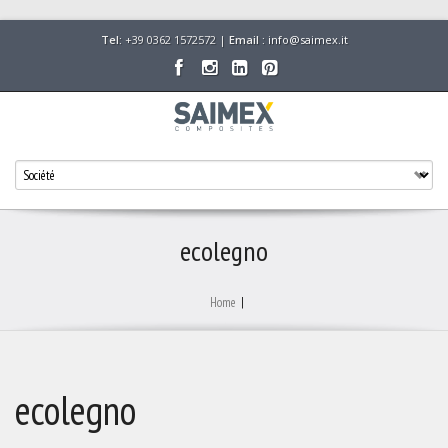
Tel:
+39 0362 1572572 |
Email :
info@saimex.it
ecolegno
Home
|
ecolegno