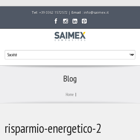
Tel:
+39 0362 1572572 |
Email :
info@saimex.it
Blog
Home
|
risparmio-energetico-2